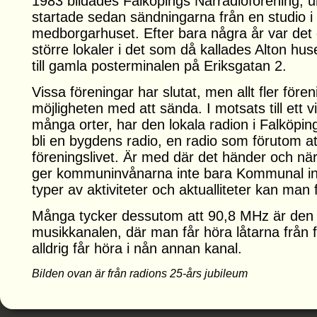
1983 bildades Falköpings Närradioförening, 
startade sedan sändningarna från en studio i 
medborgarhuset. Efter bara några år var det dax
större lokaler i det som då kallades Alton huset
till gamla posterminalen på Eriksgatan 2.
Vissa föreningar har slutat, men allt fler före
möjligheten med att sända. I motsats till ett 
många orter, har den lokala radion i Falköping 
bli en bygdens radio, en radio som förutom at
föreningslivet. Är med där det händer och när
ger kommuninvånarna inte bara Kommunal inf
typer av aktiviteter och aktualliteter kan man 
Många tycker dessutom att 90,8 MHz är den
musikkanalen, där man får höra låtarna från
alldrig får höra i nån annan kanal.
Bilden ovan är från radions 25-års jubileum